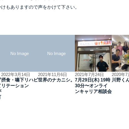
かけもありますので声をかけて下さい。
No Image
No Image
2022年3月14日
2021年11月6日
2021年7月24日
2020年
ず
摂食・嚥下リハビ
世界のナカニシ。
7月29日(木) 19時
川野く
て
リテーション
30分〜オンライ
が
ンキャリア相談会
可