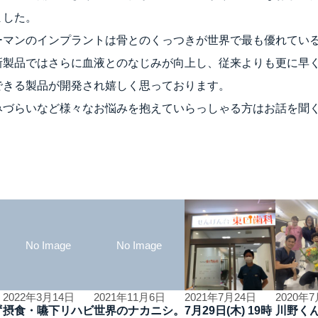
ました。
ーマンのインプラントは骨とのくっつきが世界で最も優れてい
を持つ新製品ではさらに血液とのなじみが向上し、従来よりも更に
できる製品が開発され嬉しく思っております。
みづらいなど様々なお悩みを抱えていらっしゃる方はお話を聞
No Image
No Image
2022年3月14日
2021年11月6日
2021年7月24日
2020年
ず
摂食・嚥下リハビ
世界のナカニシ。
7月29日(木) 19時
川野く