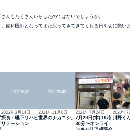
者さんもたくさんいらしたのではないでしょうか。
し、歯科医師となってまた戻ってきてきてくれる日を切に願い
No Image
No Image
2022年3月14日
2021年11月6日
2021年7月24日
2020年
ず
摂食・嚥下リハビ
世界のナカニシ。
7月29日(木) 19時
川野く
て
リテーション
30分〜オンライ
が
ンキャリア相談会